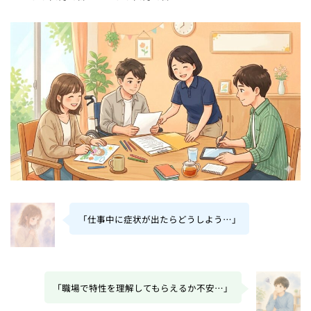
終
更
新
日
時
:
「仕事中に症状が出たらどうしよう…」
「職場で特性を理解してもらえるか不安…」