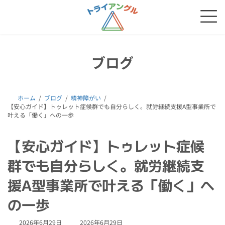
コ
ナ
ン
ビ
テ
ゲ
ン
ー
ツ
シ
へ
ョ
ブログ
ス
ン
キ
に
ッ
移
プ
動
ホーム
ブログ
精神障がい
【安心ガイド】トゥレット症候群でも自分らしく。就労継続支援A型事業所で
叶える「働く」への一歩
【安心ガイド】トゥレット症候
群でも自分らしく。就労継続支
援A型事業所で叶える「働く」へ
の一歩
最
2026年6月29日
2026年6月29日