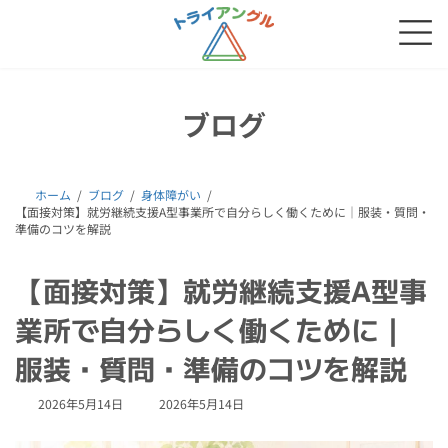
コ
ナ
ン
ビ
テ
ゲ
ン
ー
ツ
シ
へ
ョ
ブログ
ス
ン
キ
に
ッ
移
プ
動
ホーム
ブログ
身体障がい
【面接対策】就労継続支援A型事業所で自分らしく働くために｜服装・質問・
準備のコツを解説
【面接対策】就労継続支援A型事
業所で自分らしく働くために｜
服装・質問・準備のコツを解説
最
2026年5月14日
2026年5月14日
終
更