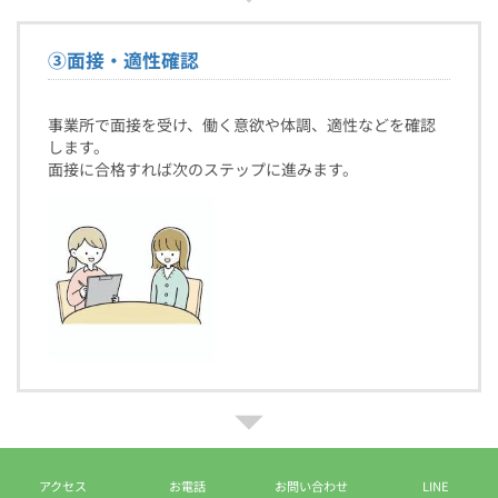
③
面接・適性確認
事業所で面接を受け、働く意欲や体調、適性などを確認
します。
面接に合格すれば次のステップに進みます。
④
障害福祉サービス受給者証の申請
アクセス
お電話
お問い合わせ
LINE