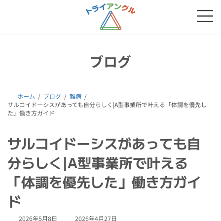
コ
ナ
ン
ビ
テ
ゲ
ン
ー
ツ
シ
へ
ョ
ブログ
ス
ン
キ
に
ッ
移
プ
動
ホーム
ブログ
難病
サルコイドーシスがあっても自分らしく|A型事業所で叶える「体調を優先し
た」働き方ガイド
サルコイドーシスがあっても自
分らしく|A型事業所で叶える
「体調を優先した」働き方ガイ
ド
最
2026年5月8日
2026年4月27日