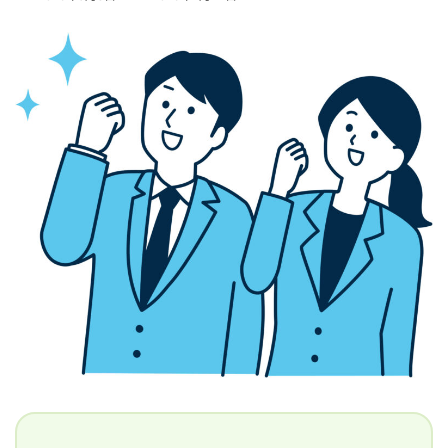
終
更
新
日
時
: