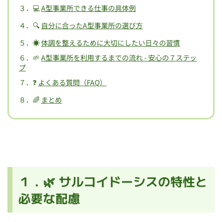
３．💻
A型事業所できる仕事の具体例
４．🔍
自分に合ったA型事業所の選び方
５．☀️
体調を整えるために大切にしたい日々の習慣
６．🌱
A型事業所を利用するまでの流れ - 安心の７ステッ
プ
７．❓
よくある質問（FAQ）
８．🌈
まとめ
１．🌿 サルコイドーシスの特性と
必要な配慮