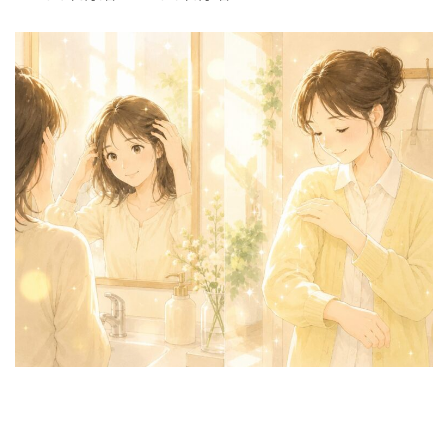
終
更
新
日
時
: