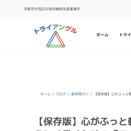
京都市伏見区の就労継続支援事業所
コ
ナ
ン
ビ
テ
ゲ
ホーム
トラ
ン
ー
ツ
シ
へ
ョ
ス
ン
キ
に
ッ
移
プ
動
ホーム
ブログ
身体障がい
【保存版】心がふっと
【保存版】心がふっと