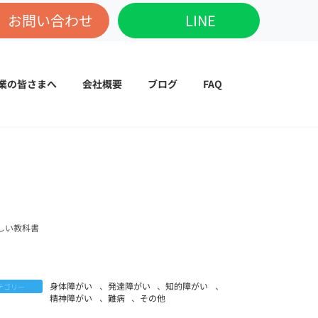
お問い合わせ
LINE
業の皆さまへ
会社概要
ブログ
FAQ
しい教科書
身体障がい
、
発達障がい
、
知的障がい
、
テゴリー
精神障がい
、
難病
、
その他