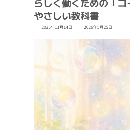
らしく働くための「コ
やさしい教科書
最
2025年11月14日
2026年5月25日
終
更
新
日
時
: