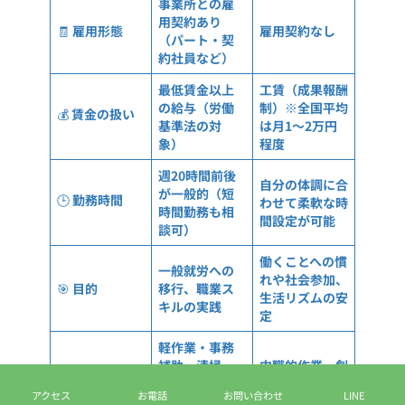
事業所との雇
用契約あり
🧾
雇用形態
雇用契約なし
（パート・契
約社員など）
最低賃金以上
工賃（成果報酬
の給与（労働
制）※全国平均
💰
賃金の扱い
基準法の対
は月1〜2万円
象）
程度
週20時間前後
自分の体調に合
が一般的（短
🕒
勤務時間
わせて柔軟な時
時間勤務も相
間設定が可能
談可）
働くことへの慣
一般就労への
れや社会参加、
🎯
目的
移行、職業ス
生活リズムの安
キルの実践
定
軽作業・事務
補助・清掃・
内職的作業・創
🛠️
仕事内容
農作業、PC作
作活動・農作
アクセス
お電話
お問い合わせ
LINE
業など幅広い
業・軽作業など