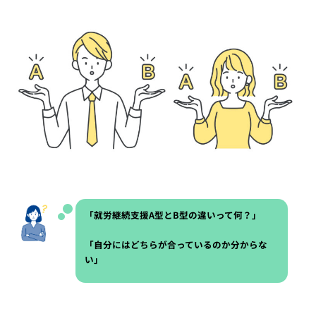
新
日
時
:
「就労継続支援A型とB型の違いって何？」
「自分にはどちらが合っているのか分からな
い」