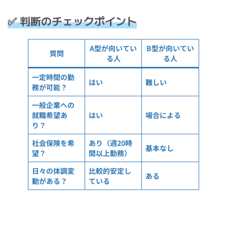
✅ 判断のチェックポイント
A型が向いてい
B型が向いてい
質問
る人
る人
一定時間の勤
はい
難しい
務が可能？
一般企業への
就職希望あ
はい
場合による
り？
社会保険を希
あり（週20時
基本なし
望？
間以上勤務）
日々の体調変
比較的安定し
ある
動がある？
ている