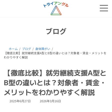
コ
ナ
ン
ビ
テ
ゲ
ン
ー
ツ
シ
へ
ョ
ブログ
ス
ン
キ
に
ッ
移
プ
動
ホーム
ブログ
身体障がい
【徹底比較】就労継続支援A型とB型の違いとは？対象者・賃金・メリットを
わかりやすく解説
【徹底比較】就労継続支援A型と
B型の違いとは？対象者・賃金・
メリットをわかりやすく解説
最
2025年6月27日
2026年3月16日
終
更