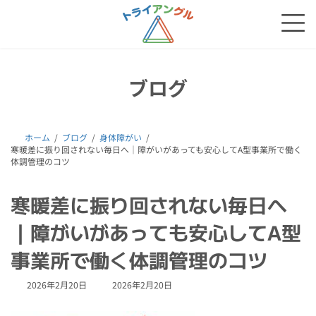
コ
ナ
ン
ビ
テ
ゲ
ン
ー
ツ
シ
へ
ョ
ブログ
ス
ン
キ
に
ッ
移
プ
動
ホーム
ブログ
身体障がい
寒暖差に振り回されない毎日へ｜障がいがあっても安心してA型事業所で働く
体調管理のコツ
寒暖差に振り回されない毎日へ
｜障がいがあっても安心してA型
事業所で働く体調管理のコツ
最
2026年2月20日
2026年2月20日
終
更