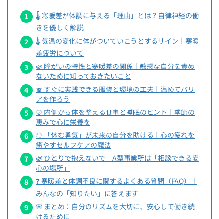
🌡️
寒暖差が体調に与える「理由」とは？自律神経の働
きを優しく解説
🌡️ 気温の変化に体がついていこうとするサイン｜寒暖
差疲労について
🌿 障がいの特性と寒暖差の関係｜敏感な自分を責め
ないために知っておきたいこと
🧣 すぐに実践できる服装と環境の工夫｜温めてバリ
アを作ろう
🍲 内側から体を整える食事と睡眠のヒント｜季節の
恵みで心に栄養を
☁️ 「休む勇気」が未来の自分を助ける｜心の疲れを
癒やすセルフケアの魔法
🌿 ひとりで抱えないで｜A型事業所は「相談できる安
心の場所」
❓ 寒暖差と体調不良に関するよくある質問（FAQ）｜
みんなの「知りたい」に答えます
🌸 まとめ：自分のリズムを大切に、安心して働き続
けるために