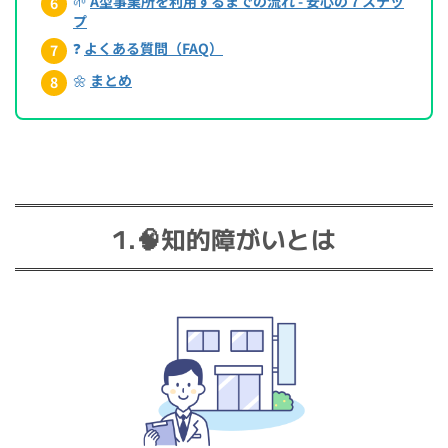
🌱
A型事業所を利用するまでの流れ - 安心の７ステッ
プ
❓
よくある質問（FAQ）
🌼
まとめ
1.🧠知的障がいとは