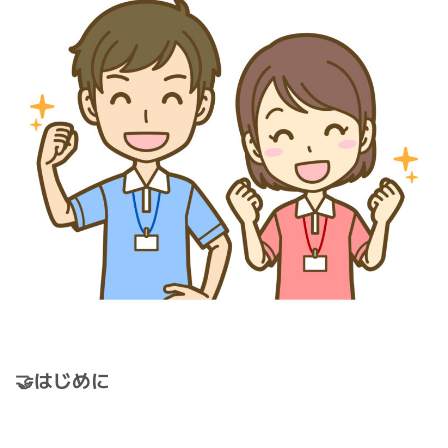
新
日
時
:
🤝はじめに