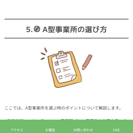
5.🧭 A型事業所の選び方
ここでは、A型事業所を選ぶ時のポイントについて解説します。
A型事業所と一口に言っても、
事業所ごとに雰囲気や仕事内容、支
援のスタイルは大きく異なる
ので、事業所選びは働きやすさや続
アクセス
お電話
お問い合わせ
LINE