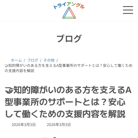
コ
ナ
ン
ビ
テ
ゲ
ン
ー
ツ
シ
へ
ョ
ブログ
ス
ン
キ
に
ッ
移
プ
動
ホーム
ブログ
その他
🤝知的障がいのある方を支えるA型事業所のサポートとは？安心して働くため
の支援内容を解説
🤝知的障がいのある方を支えるA
型事業所のサポートとは？安心
して働くための支援内容を解説
最
2026年3月3日
2026年3月3日
終
更