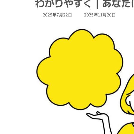
わかりやすく｜あなた
最
2025年7月22日
2025年11月20日
終
更
新
日
時
: