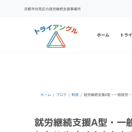
京都市伏見区の就労継続支援事業所
コ
ナ
ン
ビ
テ
ゲ
ホーム
トラ
ン
ー
ツ
シ
へ
ョ
ス
ン
キ
に
ッ
移
プ
動
ホーム
ブログ
制度
就労継続支援A型・一般就労
就労継続支援A型・一