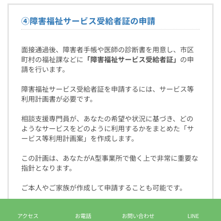
④
障害福祉サービス受給者証の申請
面接通過後、障害者手帳や医師の診断書を用意し、市区
町村の福祉課などに
「障害福祉サービス受給者証」
の申
請を行います。
障害福祉サービス受給者証を申請するには、サービス等
利用計画書が必要です。
相談支援専門員が、あなたの希望や状況に基づき、どの
ようなサービスをどのように利用するかをまとめた「サ
ービス等利用計画案」を作成します。
この計画は、あなたがA型事業所で働く上で非常に重要な
指針となります。
ご本人やご家族が作成して申請することも可能です。
市区町村の福祉課に提出し、審査の後、受給者証が発行
アクセス
お電話
お問い合わせ
LINE
されます。