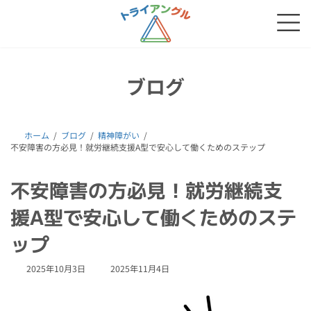
コ
ナ
ン
ビ
テ
ゲ
ン
ー
ツ
シ
へ
ョ
ブログ
ス
ン
キ
に
ッ
移
プ
動
ホーム
ブログ
精神障がい
不安障害の方必見！就労継続支援A型で安心して働くためのステップ
不安障害の方必見！就労継続支
援A型で安心して働くためのステ
ップ
最
2025年10月3日
2025年11月4日
終
更
新